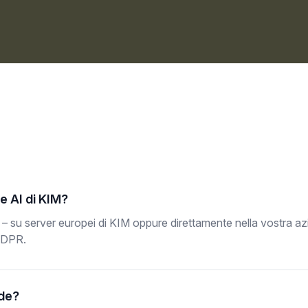
ne AI di KIM?
 – su server europei di KIM oppure direttamente nella vostra a
GDPR.
nde?