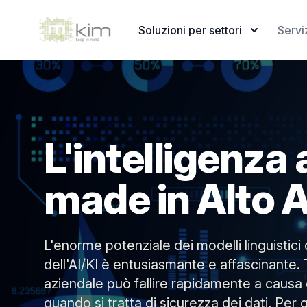
Modelli di AI per le aziende, 100% su hardware proprio
Soluzioni per settori
Servi
L'intelligenza a
made in Alto 
L'enorme potenziale dei modelli linguistici
dell'AI/KI è entusiasmante e affascinante. Tu
aziendale può fallire rapidamente a causa d
quando si tratta di sicurezza dei dati. Per